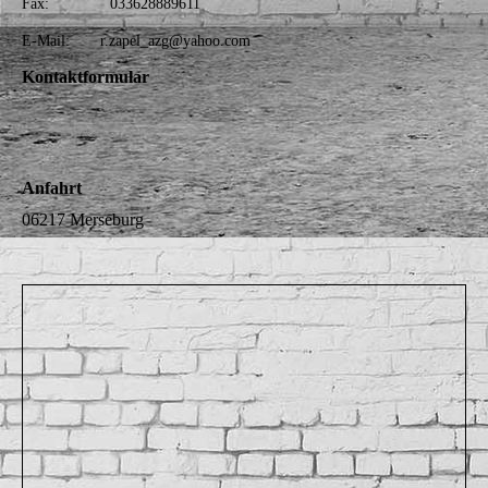
Fax: 033628889611
E-Mail:
r.zapel_azg@yahoo.com
Kontaktformular
Anfahrt
06217 Merseburg