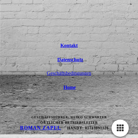
Kontakt
Datenschutz
Geschäftsbedingungen
Home
GESCHÄFTSFÜHRER: HEIKO SCHWARZER
ÖRTLICHER BETRIEBSLEITER
ROMAN ZAPEL
HANDY: 01713091726